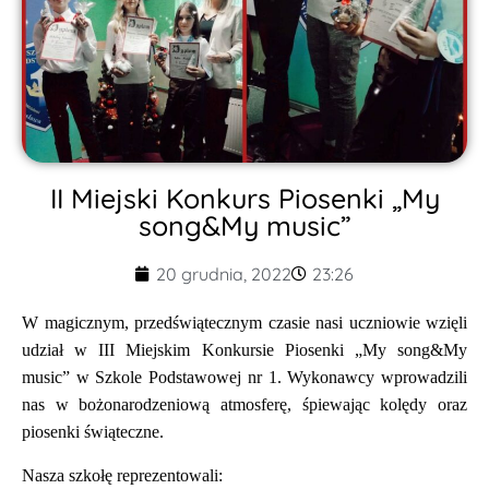
II Miejski Konkurs Piosenki „My
song&My music”
20 grudnia, 2022
23:26
W magicznym, przedświątecznym czasie nasi uczniowie wzięli
udział w III Miejskim Konkursie Piosenki „My song&My
music” w Szkole Podstawowej nr 1. Wykonawcy wprowadzili
nas w bożonarodzeniową atmosferę, śpiewając kolędy oraz
piosenki świąteczne.
Nasza szkołę reprezentowali: